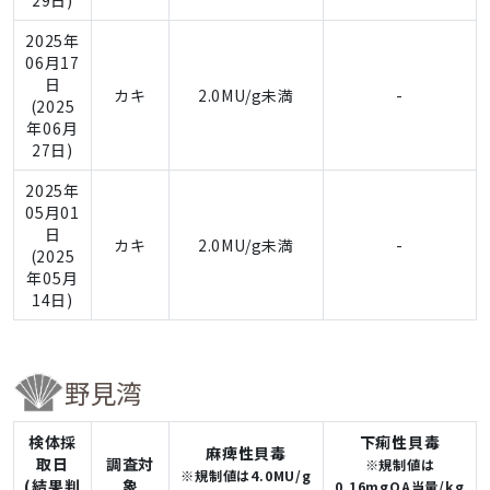
2025年
06月17
日
カキ
2.0MU/g未満
-
(2025
年06月
27日)
2025年
05月01
日
カキ
2.0MU/g未満
-
(2025
年05月
14日)
野見湾
検体採
下痢性貝毒
麻痺性貝毒
取日
調査対
※規制値は
※規制値は4.0MU/g
(結果判
象
0.16mgOA当量/kg