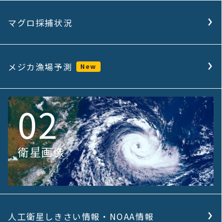
マグロ採捕状況
メジカ漁場予測
New
02
衛星画像
人工衛星しきさい情報・NOAA情報